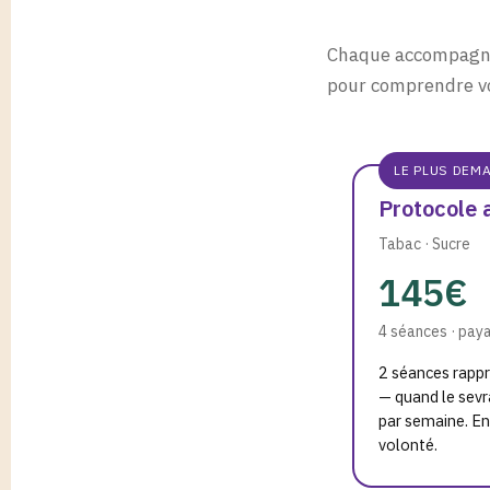
Chaque accompagne
pour comprendre vot
LE PLUS DEM
Protocole 
Tabac · Sucre
145€
4 séances · paya
2 séances rapp
— quand le sevra
par semaine. E
volonté.