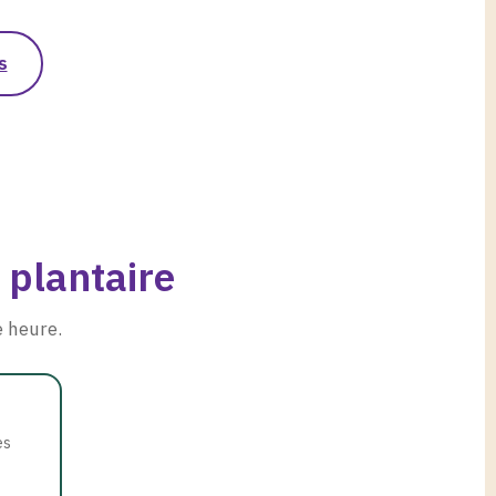
s
 plantaire
 heure.
es