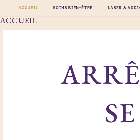
Aller
ACCUEIL
SOINS BIEN-ÊTRE
LASER & ADD
au
ACCUEIL
contenu
ARRÊ
SE