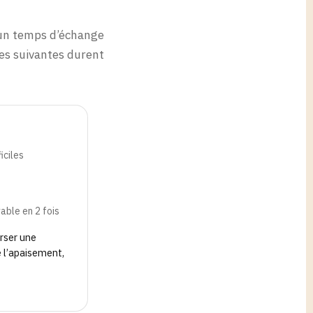
un temps d’échange
ces suivantes durent
iciles
able en 2 fois
erser une
e l’apaisement,