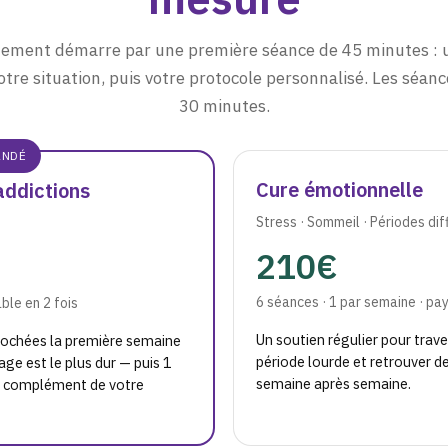
ment démarre par une première séance de 45 minutes : 
re situation, puis votre protocole personnalisé. Les séan
30 minutes.
ANDÉ
Cure émotionnelle
addictions
Stress · Sommeil · Périodes diff
210€
6 séances · 1 par semaine · pay
ble en 2 fois
Un soutien régulier pour trav
rochées la première semaine
période lourde et retrouver d
ge est le plus dur — puis 1
semaine après semaine.
n complément de votre